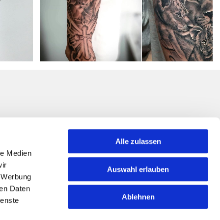
Alle zulassen
le Medien
ir
Auswahl erlauben
, Werbung
ren Daten
Ablehnen
ienste