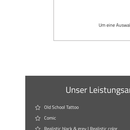
Um eine Auswahl
Unser Leistungs
Old School Tattoo
Comic
Realistic black & grey | Realistic color