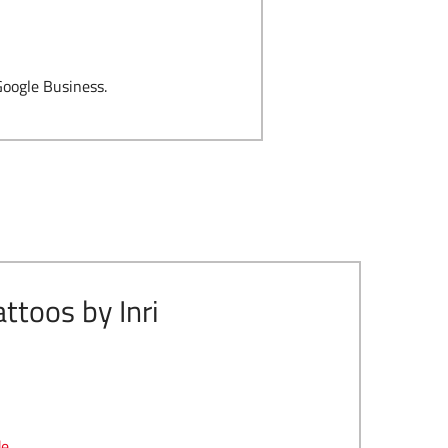
Google Business.
attoos by Inri
de