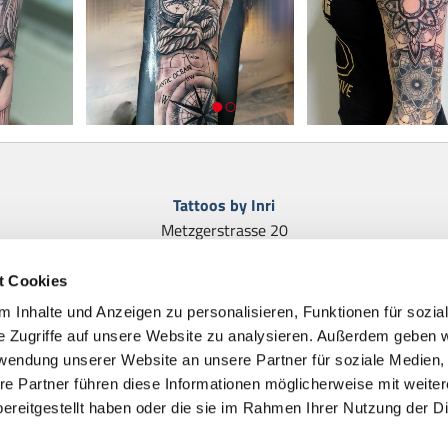
Tattoos by Inri
Metzgerstrasse 20
63450 Hanau
t Cookies
Telefon:
06181 253399
E-Mail:
tattoo-inri@online.de
 Inhalte und Anzeigen zu personalisieren, Funktionen für sozia
e Zugriffe auf unsere Website zu analysieren. Außerdem geben w
rwendung unserer Website an unsere Partner für soziale Medien
re Partner führen diese Informationen möglicherweise mit weite
Impressum
ereitgestellt haben oder die sie im Rahmen Ihrer Nutzung der D
Datenschutzhinweise